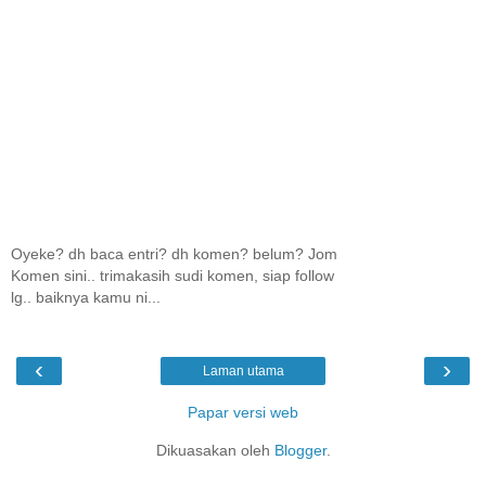
Oyeke? dh baca entri? dh komen? belum? Jom
Komen sini.. trimakasih sudi komen, siap follow
lg.. baiknya kamu ni...
‹
›
Laman utama
Papar versi web
Dikuasakan oleh
Blogger
.