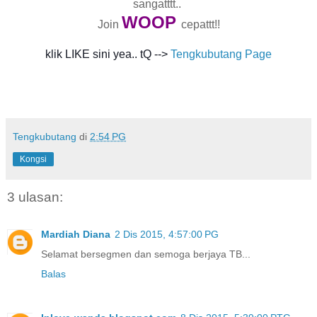
sangatttt..
WO
OP
Join
cepattt!!
klik LIKE sini yea.. tQ -->
Tengkubutang Page
Tengkubutang
di
2:54 PG
Kongsi
3 ulasan:
Mardiah Diana
2 Dis 2015, 4:57:00 PG
Selamat bersegmen dan semoga berjaya TB...
Balas