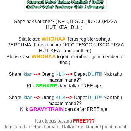
Sape nak voucher? ( KFC,TESCO,JUSCO,PIZZA
HUT,IKEA...DLL ）
WHOHAA
Sila tekan:
Terus register sahaja,
PERCUMA! Free voucher
( KFC,TESCO,JUSCO,PIZZA
HUT,IKEA...and another )
WHOHAA
Please visit
to join member . (join member for
free )
-->
-->
Share
Iklan
Orang
KLIK
Dapat
DUIT!!!
Nak tahu
macam mana??
8SHARE
Klik
dan daftar
FREE
aje..
-->
-->
Share
Iklan
Orang
KLIK
Dapat
DUIT!!!
Nak tahu
macam mana??
GRAVYTRAIN
Klik
dan daftar
FREE
aje..
Nak tebus barang
FREE???
Jom join dan tebus hadiah.. Daftar free, kumpul point mudah