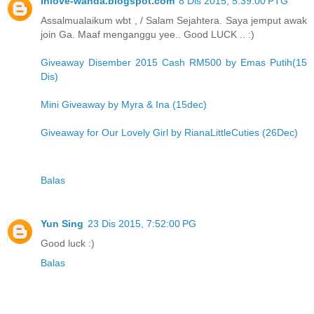
Inlove-wanda.blogspot.com
8 Dis 2015, 5:39:00 PTG
Assalmualaikum wbt , / Salam Sejahtera. Saya jemput awak
join Ga. Maaf menganggu yee.. Good LUCK .. :)
Giveaway Disember 2015 Cash RM500 by Emas Putih(15
Dis)
Mini Giveaway by Myra & Ina (15dec)
Giveaway for Our Lovely Girl by RianaLittleCuties (26Dec)
Balas
Yun Sing
23 Dis 2015, 7:52:00 PG
Good luck :)
Balas